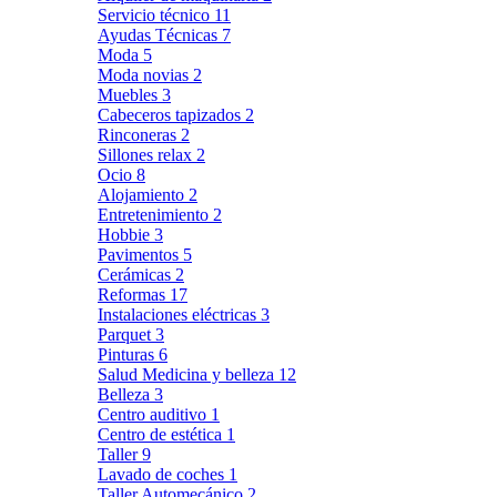
Servicio técnico
11
Ayudas Técnicas
7
Moda
5
Moda novias
2
Muebles
3
Cabeceros tapizados
2
Rinconeras
2
Sillones relax
2
Ocio
8
Alojamiento
2
Entretenimiento
2
Hobbie
3
Pavimentos
5
Cerámicas
2
Reformas
17
Instalaciones eléctricas
3
Parquet
3
Pinturas
6
Salud Medicina y belleza
12
Belleza
3
Centro auditivo
1
Centro de estética
1
Taller
9
Lavado de coches
1
Taller Automecánico
2