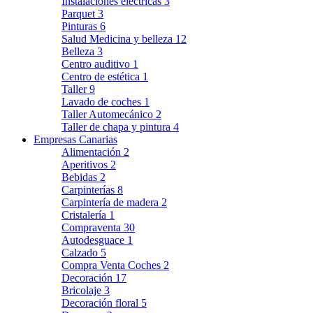
Instalaciones eléctricas
3
Parquet
3
Pinturas
6
Salud Medicina y belleza
12
Belleza
3
Centro auditivo
1
Centro de estética
1
Taller
9
Lavado de coches
1
Taller Automecánico
2
Taller de chapa y pintura
4
Empresas Canarias
Alimentación
2
Aperitivos
2
Bebidas
2
Carpinterías
8
Carpintería de madera
2
Cristalería
1
Compraventa
30
Autodesguace
1
Calzado
5
Compra Venta Coches
2
Decoración
17
Bricolaje
3
Decoración floral
5