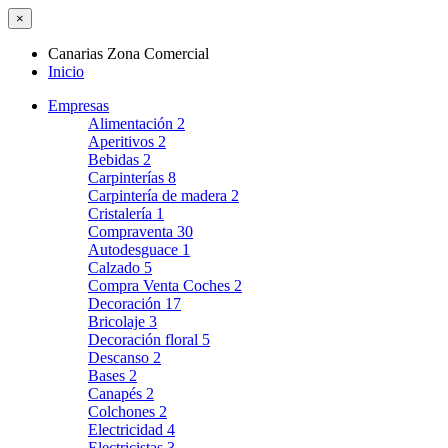
×
Canarias Zona Comercial
Inicio
Empresas
Alimentación
2
Aperitivos
2
Bebidas
2
Carpinterías
8
Carpintería de madera
2
Cristalería
1
Compraventa
30
Autodesguace
1
Calzado
5
Compra Venta Coches
2
Decoración
17
Bricolaje
3
Decoración floral
5
Descanso
2
Bases
2
Canapés
2
Colchones
2
Electricidad
4
Electricistas
3