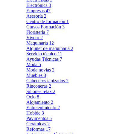
Electrónica
3
Empresas
47
Asesoría
2
Centro de formación
1
Cursos Formación
3
Floristería
7
Vivero
2
Maquinaria
12
Alquiler de maquinaria
2
Servicio técnico
11
Ayudas Técnicas
7
Moda
5
Moda novias
2
Muebles
3
Cabeceros tapizados
2
Rinconeras
2
Sillones relax
2
Ocio
8
Alojamiento
2
Entretenimiento
2
Hobbie
3
Pavimentos
5
Cerámicas
2
Reformas
17