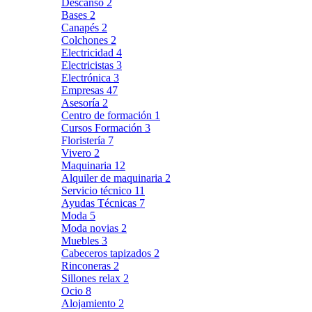
Descanso
2
Bases
2
Canapés
2
Colchones
2
Electricidad
4
Electricistas
3
Electrónica
3
Empresas
47
Asesoría
2
Centro de formación
1
Cursos Formación
3
Floristería
7
Vivero
2
Maquinaria
12
Alquiler de maquinaria
2
Servicio técnico
11
Ayudas Técnicas
7
Moda
5
Moda novias
2
Muebles
3
Cabeceros tapizados
2
Rinconeras
2
Sillones relax
2
Ocio
8
Alojamiento
2