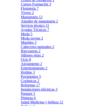
Cursos Formación
3
Floristería
7
Vivero
2
Maquinaria
12
Alquiler de maquinaria
2
Servicio técnico
11
Ayudas Técnicas
7
Moda
5
Moda novias
2
Muebles
3
Cabeceros tapizados
2
Rinconeras
2
Sillones relax
2
Ocio
8
Alojamiento
2
Entretenimiento
2
Hobbie
3
Pavimentos
5
Cerámicas
2
Reformas
17
Instalaciones eléctricas
3
Parquet
3
Pinturas
6
Salud Medicina y belleza
12