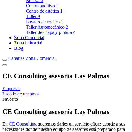
Belleza
3
Centro auditivo
1
Centro de estética
1
Taller
9
Lavado de coches
1
Taller Automecánico
2
Taller de chapa y pintura
4
Zona Comercial
Zona industrial
Blog
Canarias Zona Comercial
CE Consulting asesoría Las Palmas
Empresas
Listado de reclamos
Favorito
CE Consulting asesoría Las Palmas
En
CE Consulting
queremos darles un servicio eficaz acorde a sus
necesidades donde nuestro equipo de asesores está preparado para