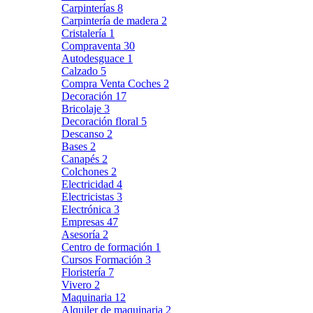
Carpinterías
8
Carpintería de madera
2
Cristalería
1
Compraventa
30
Autodesguace
1
Calzado
5
Compra Venta Coches
2
Decoración
17
Bricolaje
3
Decoración floral
5
Descanso
2
Bases
2
Canapés
2
Colchones
2
Electricidad
4
Electricistas
3
Electrónica
3
Empresas
47
Asesoría
2
Centro de formación
1
Cursos Formación
3
Floristería
7
Vivero
2
Maquinaria
12
Alquiler de maquinaria
2