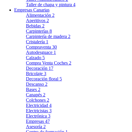
Taller de chapa y pintura
4
Empresas Canarias
Alimentación
2
Aperitivos
2
Bebidas
2
Carpinterías
8
Carpintería de madera
2
Cristalería
1
Compraventa
30
Autodesguace
1
Calzado
5
Compra Venta Coches
2
Decoración
17
Bricolaje
3
Decoración floral
5
Descanso
2
Bases
2
Canapés
2
Colchones
2
Electricidad
4
Electricistas
3
Electrónica
3
Empresas
47
Asesoría
2
Centro de formación
1