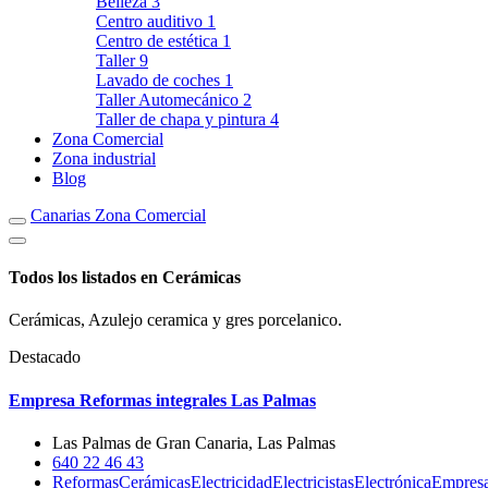
Belleza
3
Centro auditivo
1
Centro de estética
1
Taller
9
Lavado de coches
1
Taller Automecánico
2
Taller de chapa y pintura
4
Zona Comercial
Zona industrial
Blog
Canarias Zona Comercial
Todos los listados en Cerámicas
Cerámicas, Azulejo ceramica y gres porcelanico.
Destacado
Empresa Reformas integrales Las Palmas
Las Palmas de Gran Canaria, Las Palmas
640 22 46 43
Reformas
Cerámicas
Electricidad
Electricistas
Electrónica
Empres