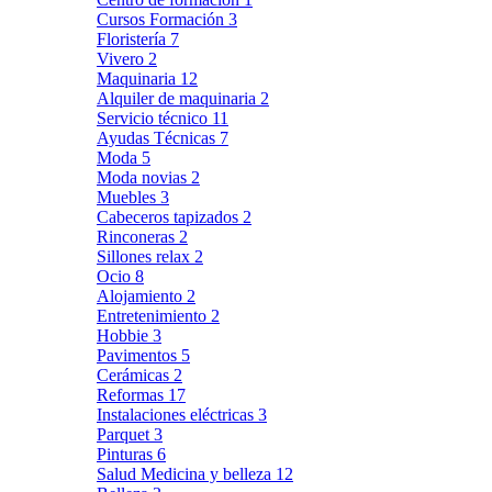
Cursos Formación
3
Floristería
7
Vivero
2
Maquinaria
12
Alquiler de maquinaria
2
Servicio técnico
11
Ayudas Técnicas
7
Moda
5
Moda novias
2
Muebles
3
Cabeceros tapizados
2
Rinconeras
2
Sillones relax
2
Ocio
8
Alojamiento
2
Entretenimiento
2
Hobbie
3
Pavimentos
5
Cerámicas
2
Reformas
17
Instalaciones eléctricas
3
Parquet
3
Pinturas
6
Salud Medicina y belleza
12