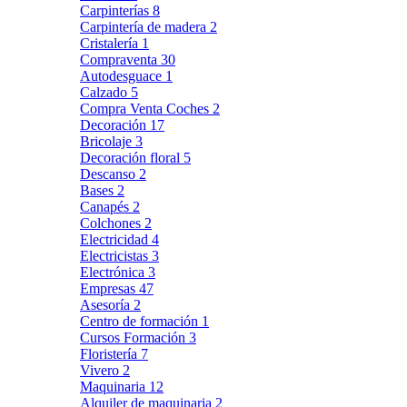
Carpinterías
8
Carpintería de madera
2
Cristalería
1
Compraventa
30
Autodesguace
1
Calzado
5
Compra Venta Coches
2
Decoración
17
Bricolaje
3
Decoración floral
5
Descanso
2
Bases
2
Canapés
2
Colchones
2
Electricidad
4
Electricistas
3
Electrónica
3
Empresas
47
Asesoría
2
Centro de formación
1
Cursos Formación
3
Floristería
7
Vivero
2
Maquinaria
12
Alquiler de maquinaria
2