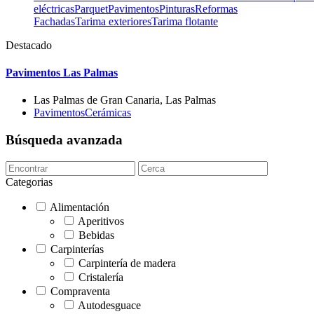
eléctricas
Parquet
Pavimentos
Pinturas
Reformas
Fachadas
Tarima exteriores
Tarima flotante
Destacado
Pavimentos Las Palmas
Las Palmas de Gran Canaria, Las Palmas
Pavimentos
Cerámicas
Búsqueda avanzada
Categorias
Alimentación
Aperitivos
Bebidas
Carpinterías
Carpintería de madera
Cristalería
Compraventa
Autodesguace