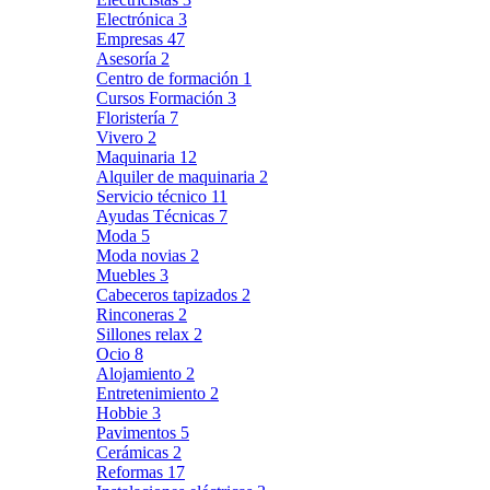
Electrónica
3
Empresas
47
Asesoría
2
Centro de formación
1
Cursos Formación
3
Floristería
7
Vivero
2
Maquinaria
12
Alquiler de maquinaria
2
Servicio técnico
11
Ayudas Técnicas
7
Moda
5
Moda novias
2
Muebles
3
Cabeceros tapizados
2
Rinconeras
2
Sillones relax
2
Ocio
8
Alojamiento
2
Entretenimiento
2
Hobbie
3
Pavimentos
5
Cerámicas
2
Reformas
17