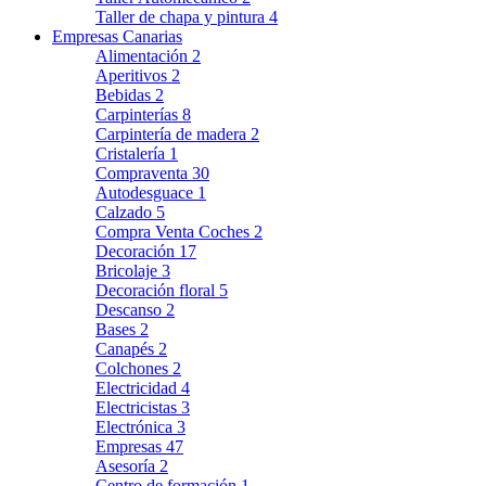
Taller de chapa y pintura
4
Empresas Canarias
Alimentación
2
Aperitivos
2
Bebidas
2
Carpinterías
8
Carpintería de madera
2
Cristalería
1
Compraventa
30
Autodesguace
1
Calzado
5
Compra Venta Coches
2
Decoración
17
Bricolaje
3
Decoración floral
5
Descanso
2
Bases
2
Canapés
2
Colchones
2
Electricidad
4
Electricistas
3
Electrónica
3
Empresas
47
Asesoría
2
Centro de formación
1