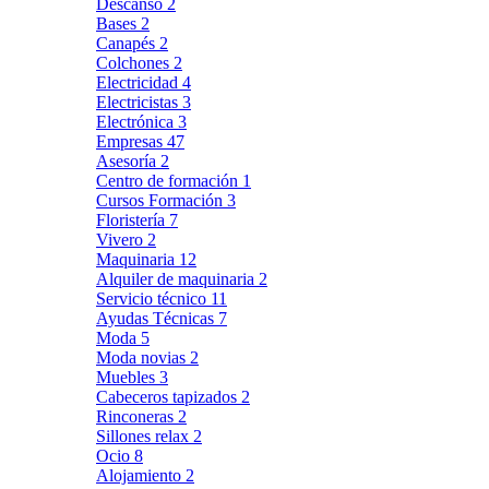
Descanso
2
Bases
2
Canapés
2
Colchones
2
Electricidad
4
Electricistas
3
Electrónica
3
Empresas
47
Asesoría
2
Centro de formación
1
Cursos Formación
3
Floristería
7
Vivero
2
Maquinaria
12
Alquiler de maquinaria
2
Servicio técnico
11
Ayudas Técnicas
7
Moda
5
Moda novias
2
Muebles
3
Cabeceros tapizados
2
Rinconeras
2
Sillones relax
2
Ocio
8
Alojamiento
2