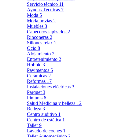
Servicio técnico
11
Ayudas Técnicas
7
Moda
5
Moda novias
2
Muebles
3
Cabeceros tapizados
2
Rinconeras
2
Sillones relax
2
Ocio
8
Alojamiento
2
Entretenimiento
2
Hobbie
3
Pavimentos
5
Cerámicas
2
Reformas
17
Instalaciones eléctricas
3
Parquet
3
Pinturas
6
Salud Medicina y belleza
12
Belleza
3
Centro auditivo
1
Centro de estética
1
Taller
9
Lavado de coches
1
Taller Automecánico
2