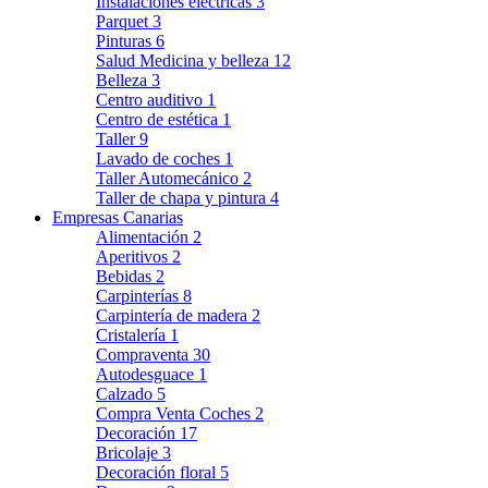
Instalaciones eléctricas
3
Parquet
3
Pinturas
6
Salud Medicina y belleza
12
Belleza
3
Centro auditivo
1
Centro de estética
1
Taller
9
Lavado de coches
1
Taller Automecánico
2
Taller de chapa y pintura
4
Empresas Canarias
Alimentación
2
Aperitivos
2
Bebidas
2
Carpinterías
8
Carpintería de madera
2
Cristalería
1
Compraventa
30
Autodesguace
1
Calzado
5
Compra Venta Coches
2
Decoración
17
Bricolaje
3
Decoración floral
5