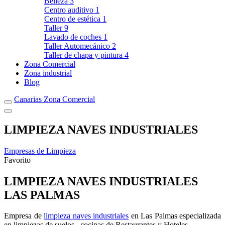
Belleza
3
Centro auditivo
1
Centro de estética
1
Taller
9
Lavado de coches
1
Taller Automecánico
2
Taller de chapa y pintura
4
Zona Comercial
Zona industrial
Blog
Canarias Zona Comercial
LIMPIEZA NAVES INDUSTRIALES
Empresas de Limpieza
Favorito
LIMPIEZA NAVES INDUSTRIALES
LAS PALMAS
Empresa de
limpieza naves industriales
en Las Palmas especializada
en limpiezas de suelos, cocinas de Restaurantes y Hoteles.