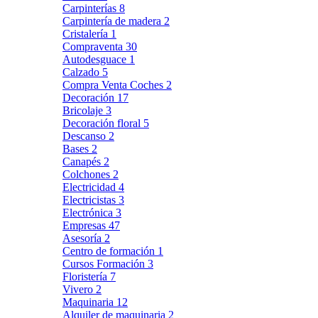
Carpinterías
8
Carpintería de madera
2
Cristalería
1
Compraventa
30
Autodesguace
1
Calzado
5
Compra Venta Coches
2
Decoración
17
Bricolaje
3
Decoración floral
5
Descanso
2
Bases
2
Canapés
2
Colchones
2
Electricidad
4
Electricistas
3
Electrónica
3
Empresas
47
Asesoría
2
Centro de formación
1
Cursos Formación
3
Floristería
7
Vivero
2
Maquinaria
12
Alquiler de maquinaria
2