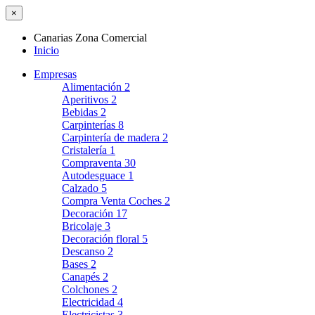
×
Canarias Zona Comercial
Inicio
Empresas
Alimentación
2
Aperitivos
2
Bebidas
2
Carpinterías
8
Carpintería de madera
2
Cristalería
1
Compraventa
30
Autodesguace
1
Calzado
5
Compra Venta Coches
2
Decoración
17
Bricolaje
3
Decoración floral
5
Descanso
2
Bases
2
Canapés
2
Colchones
2
Electricidad
4
Electricistas
3