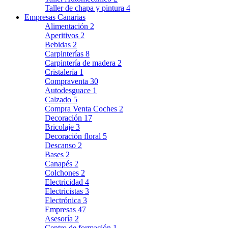
Taller de chapa y pintura
4
Empresas Canarias
Alimentación
2
Aperitivos
2
Bebidas
2
Carpinterías
8
Carpintería de madera
2
Cristalería
1
Compraventa
30
Autodesguace
1
Calzado
5
Compra Venta Coches
2
Decoración
17
Bricolaje
3
Decoración floral
5
Descanso
2
Bases
2
Canapés
2
Colchones
2
Electricidad
4
Electricistas
3
Electrónica
3
Empresas
47
Asesoría
2
Centro de formación
1