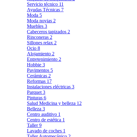
Servicio técnico
11
Ayudas Técnicas
7
Moda
5
Moda novias
2
Muebles
3
Cabeceros tapizados
2
Rinconeras
2
Sillones relax
2
Ocio
8
Alojamiento
2
Entretenimiento
2
Hobbie
3
Pavimentos
5
Cerámicas
2
Reformas
17
Instalaciones eléctricas
3
Parquet
3
Pinturas
6
Salud Medicina y belleza
12
Belleza
3
Centro auditivo
1
Centro de estética
1
Taller
9
Lavado de coches
1
Taller Automecánico
2