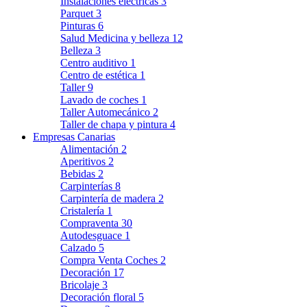
Instalaciones eléctricas
3
Parquet
3
Pinturas
6
Salud Medicina y belleza
12
Belleza
3
Centro auditivo
1
Centro de estética
1
Taller
9
Lavado de coches
1
Taller Automecánico
2
Taller de chapa y pintura
4
Empresas Canarias
Alimentación
2
Aperitivos
2
Bebidas
2
Carpinterías
8
Carpintería de madera
2
Cristalería
1
Compraventa
30
Autodesguace
1
Calzado
5
Compra Venta Coches
2
Decoración
17
Bricolaje
3
Decoración floral
5