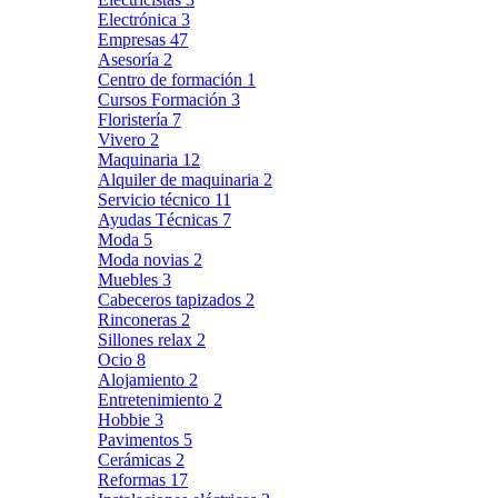
Electrónica
3
Empresas
47
Asesoría
2
Centro de formación
1
Cursos Formación
3
Floristería
7
Vivero
2
Maquinaria
12
Alquiler de maquinaria
2
Servicio técnico
11
Ayudas Técnicas
7
Moda
5
Moda novias
2
Muebles
3
Cabeceros tapizados
2
Rinconeras
2
Sillones relax
2
Ocio
8
Alojamiento
2
Entretenimiento
2
Hobbie
3
Pavimentos
5
Cerámicas
2
Reformas
17