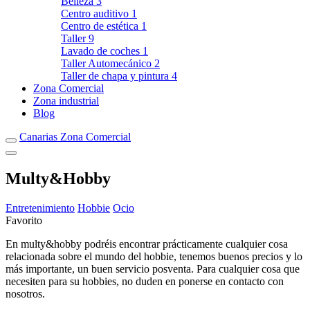
Belleza
3
Centro auditivo
1
Centro de estética
1
Taller
9
Lavado de coches
1
Taller Automecánico
2
Taller de chapa y pintura
4
Zona Comercial
Zona industrial
Blog
Canarias Zona Comercial
Multy&Hobby
Entretenimiento
Hobbie
Ocio
Favorito
En multy&hobby podréis encontrar prácticamente cualquier cosa
relacionada sobre el mundo del hobbie, tenemos buenos precios y lo
más importante, un buen servicio posventa. Para cualquier cosa que
necesiten para su hobbies, no duden en ponerse en contacto con
nosotros.