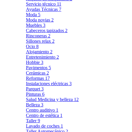
Servicio técnico
11
Ayudas Técnicas
7
Moda
5
Moda novias
2
Muebles
3
Cabeceros tapizados
2
Rinconeras
2
Sillones relax
2
Ocio
8
Alojamiento
2
Entretenimiento
2
Hobbie
3
Pavimentos
5
Cerámicas
2
Reformas
17
Instalaciones eléctricas
3
Parquet
3
Pinturas
6
Salud Medicina y belleza
12
Belleza
3
Centro auditivo
1
Centro de estética
1
Taller
9
Lavado de coches
1
Taller Automecánico
2