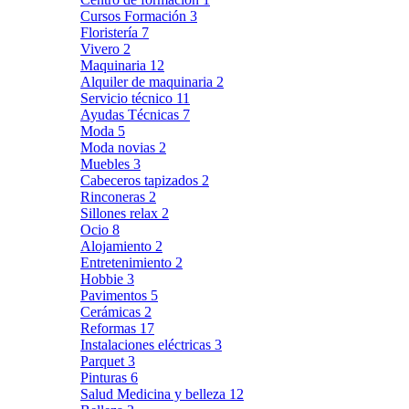
Cursos Formación
3
Floristería
7
Vivero
2
Maquinaria
12
Alquiler de maquinaria
2
Servicio técnico
11
Ayudas Técnicas
7
Moda
5
Moda novias
2
Muebles
3
Cabeceros tapizados
2
Rinconeras
2
Sillones relax
2
Ocio
8
Alojamiento
2
Entretenimiento
2
Hobbie
3
Pavimentos
5
Cerámicas
2
Reformas
17
Instalaciones eléctricas
3
Parquet
3
Pinturas
6
Salud Medicina y belleza
12