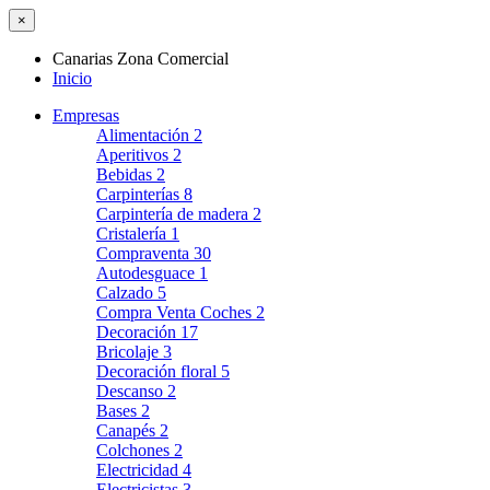
×
Canarias Zona Comercial
Inicio
Empresas
Alimentación
2
Aperitivos
2
Bebidas
2
Carpinterías
8
Carpintería de madera
2
Cristalería
1
Compraventa
30
Autodesguace
1
Calzado
5
Compra Venta Coches
2
Decoración
17
Bricolaje
3
Decoración floral
5
Descanso
2
Bases
2
Canapés
2
Colchones
2
Electricidad
4
Electricistas
3