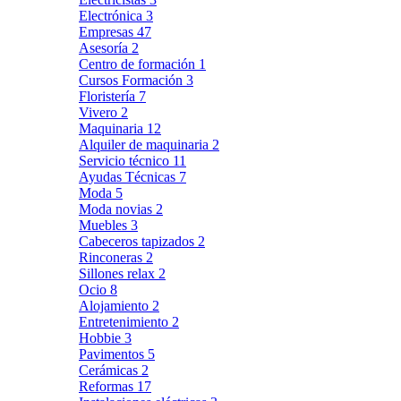
Electrónica
3
Empresas
47
Asesoría
2
Centro de formación
1
Cursos Formación
3
Floristería
7
Vivero
2
Maquinaria
12
Alquiler de maquinaria
2
Servicio técnico
11
Ayudas Técnicas
7
Moda
5
Moda novias
2
Muebles
3
Cabeceros tapizados
2
Rinconeras
2
Sillones relax
2
Ocio
8
Alojamiento
2
Entretenimiento
2
Hobbie
3
Pavimentos
5
Cerámicas
2
Reformas
17