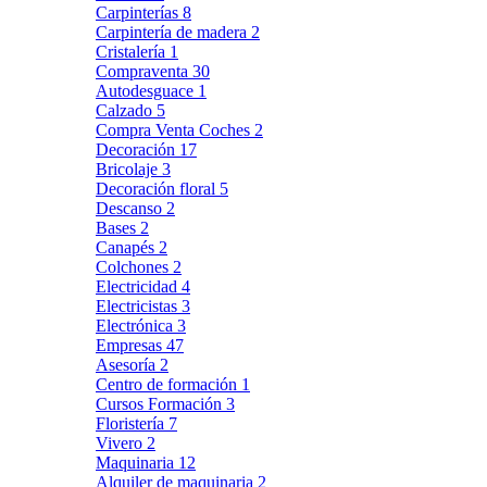
Carpinterías
8
Carpintería de madera
2
Cristalería
1
Compraventa
30
Autodesguace
1
Calzado
5
Compra Venta Coches
2
Decoración
17
Bricolaje
3
Decoración floral
5
Descanso
2
Bases
2
Canapés
2
Colchones
2
Electricidad
4
Electricistas
3
Electrónica
3
Empresas
47
Asesoría
2
Centro de formación
1
Cursos Formación
3
Floristería
7
Vivero
2
Maquinaria
12
Alquiler de maquinaria
2