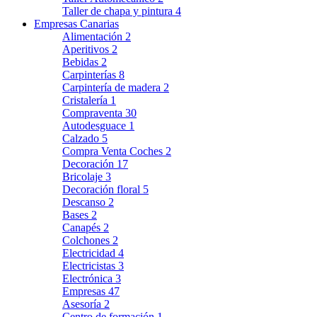
Taller de chapa y pintura
4
Empresas Canarias
Alimentación
2
Aperitivos
2
Bebidas
2
Carpinterías
8
Carpintería de madera
2
Cristalería
1
Compraventa
30
Autodesguace
1
Calzado
5
Compra Venta Coches
2
Decoración
17
Bricolaje
3
Decoración floral
5
Descanso
2
Bases
2
Canapés
2
Colchones
2
Electricidad
4
Electricistas
3
Electrónica
3
Empresas
47
Asesoría
2
Centro de formación
1