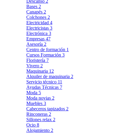
Descanso
2
Bases
2
Canapés
2
Colchones
2
Electricidad
4
Electricistas
3
Electrónica
3
Empresas
47
Asesoría
2
Centro de formación
1
Cursos Formación
3
Floristería
7
Vivero
2
Maquinaria
12
Alquiler de maquinaria
2
Servicio técnico
11
Ayudas Técnicas
7
Moda
5
Moda novias
2
Muebles
3
Cabeceros tapizados
2
Rinconeras
2
Sillones relax
2
Ocio
8
Alojamiento
2