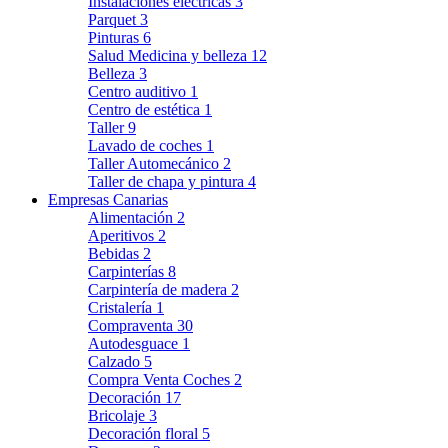
Instalaciones eléctricas
3
Parquet
3
Pinturas
6
Salud Medicina y belleza
12
Belleza
3
Centro auditivo
1
Centro de estética
1
Taller
9
Lavado de coches
1
Taller Automecánico
2
Taller de chapa y pintura
4
Empresas Canarias
Alimentación
2
Aperitivos
2
Bebidas
2
Carpinterías
8
Carpintería de madera
2
Cristalería
1
Compraventa
30
Autodesguace
1
Calzado
5
Compra Venta Coches
2
Decoración
17
Bricolaje
3
Decoración floral
5