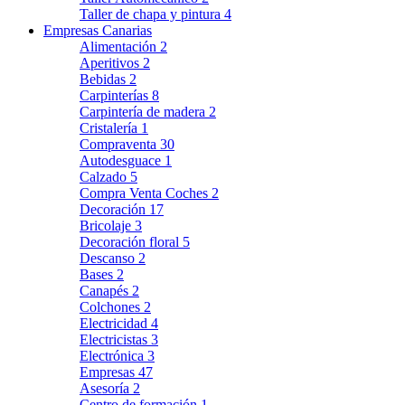
Taller de chapa y pintura
4
Empresas Canarias
Alimentación
2
Aperitivos
2
Bebidas
2
Carpinterías
8
Carpintería de madera
2
Cristalería
1
Compraventa
30
Autodesguace
1
Calzado
5
Compra Venta Coches
2
Decoración
17
Bricolaje
3
Decoración floral
5
Descanso
2
Bases
2
Canapés
2
Colchones
2
Electricidad
4
Electricistas
3
Electrónica
3
Empresas
47
Asesoría
2
Centro de formación
1