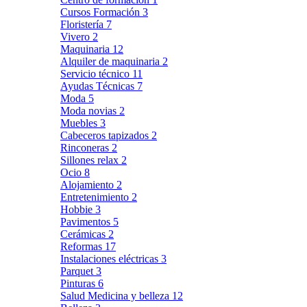
Cursos Formación
3
Floristería
7
Vivero
2
Maquinaria
12
Alquiler de maquinaria
2
Servicio técnico
11
Ayudas Técnicas
7
Moda
5
Moda novias
2
Muebles
3
Cabeceros tapizados
2
Rinconeras
2
Sillones relax
2
Ocio
8
Alojamiento
2
Entretenimiento
2
Hobbie
3
Pavimentos
5
Cerámicas
2
Reformas
17
Instalaciones eléctricas
3
Parquet
3
Pinturas
6
Salud Medicina y belleza
12