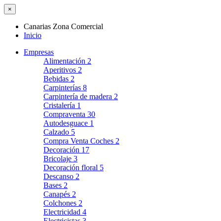
×
Canarias Zona Comercial
Inicio
Empresas
Alimentación
2
Aperitivos
2
Bebidas
2
Carpinterías
8
Carpintería de madera
2
Cristalería
1
Compraventa
30
Autodesguace
1
Calzado
5
Compra Venta Coches
2
Decoración
17
Bricolaje
3
Decoración floral
5
Descanso
2
Bases
2
Canapés
2
Colchones
2
Electricidad
4
Electricistas
3