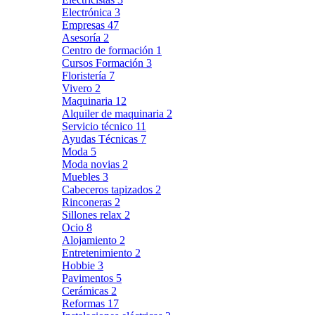
Electrónica
3
Empresas
47
Asesoría
2
Centro de formación
1
Cursos Formación
3
Floristería
7
Vivero
2
Maquinaria
12
Alquiler de maquinaria
2
Servicio técnico
11
Ayudas Técnicas
7
Moda
5
Moda novias
2
Muebles
3
Cabeceros tapizados
2
Rinconeras
2
Sillones relax
2
Ocio
8
Alojamiento
2
Entretenimiento
2
Hobbie
3
Pavimentos
5
Cerámicas
2
Reformas
17