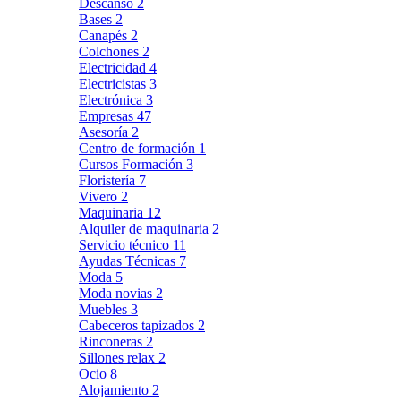
Descanso
2
Bases
2
Canapés
2
Colchones
2
Electricidad
4
Electricistas
3
Electrónica
3
Empresas
47
Asesoría
2
Centro de formación
1
Cursos Formación
3
Floristería
7
Vivero
2
Maquinaria
12
Alquiler de maquinaria
2
Servicio técnico
11
Ayudas Técnicas
7
Moda
5
Moda novias
2
Muebles
3
Cabeceros tapizados
2
Rinconeras
2
Sillones relax
2
Ocio
8
Alojamiento
2