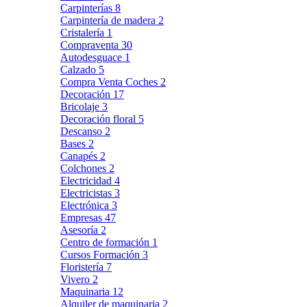
Carpinterías
8
Carpintería de madera
2
Cristalería
1
Compraventa
30
Autodesguace
1
Calzado
5
Compra Venta Coches
2
Decoración
17
Bricolaje
3
Decoración floral
5
Descanso
2
Bases
2
Canapés
2
Colchones
2
Electricidad
4
Electricistas
3
Electrónica
3
Empresas
47
Asesoría
2
Centro de formación
1
Cursos Formación
3
Floristería
7
Vivero
2
Maquinaria
12
Alquiler de maquinaria
2