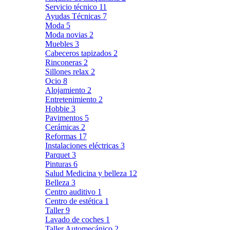
Servicio técnico
11
Ayudas Técnicas
7
Moda
5
Moda novias
2
Muebles
3
Cabeceros tapizados
2
Rinconeras
2
Sillones relax
2
Ocio
8
Alojamiento
2
Entretenimiento
2
Hobbie
3
Pavimentos
5
Cerámicas
2
Reformas
17
Instalaciones eléctricas
3
Parquet
3
Pinturas
6
Salud Medicina y belleza
12
Belleza
3
Centro auditivo
1
Centro de estética
1
Taller
9
Lavado de coches
1
Taller Automecánico
2