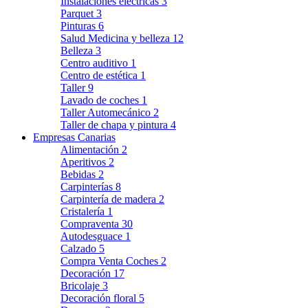
Instalaciones eléctricas
3
Parquet
3
Pinturas
6
Salud Medicina y belleza
12
Belleza
3
Centro auditivo
1
Centro de estética
1
Taller
9
Lavado de coches
1
Taller Automecánico
2
Taller de chapa y pintura
4
Empresas Canarias
Alimentación
2
Aperitivos
2
Bebidas
2
Carpinterías
8
Carpintería de madera
2
Cristalería
1
Compraventa
30
Autodesguace
1
Calzado
5
Compra Venta Coches
2
Decoración
17
Bricolaje
3
Decoración floral
5