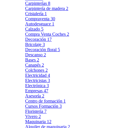
Carpinterías
8
Carpintería de madera
2
Cristalería
1
Compraventa
30
Autodesguace
1
Calzado
5
Compra Venta Coches
2
Decoración
17
Bricolaje
3
Decoración floral
5
Descanso
2
Bases
2
Canapés
2
Colchones
2
Electricidad
4
Electricistas
3
Electrónica
3
Empresas
47
Asesoría
2
Centro de formación
1
Cursos Formación
3
Floristería
7
Vivero
2
Maquinaria
12
Alquiler de maquinaria
2