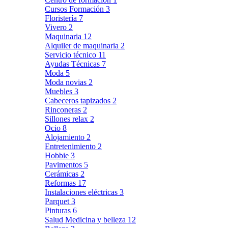
Cursos Formación
3
Floristería
7
Vivero
2
Maquinaria
12
Alquiler de maquinaria
2
Servicio técnico
11
Ayudas Técnicas
7
Moda
5
Moda novias
2
Muebles
3
Cabeceros tapizados
2
Rinconeras
2
Sillones relax
2
Ocio
8
Alojamiento
2
Entretenimiento
2
Hobbie
3
Pavimentos
5
Cerámicas
2
Reformas
17
Instalaciones eléctricas
3
Parquet
3
Pinturas
6
Salud Medicina y belleza
12