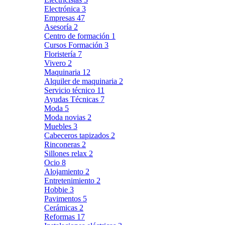
Electrónica
3
Empresas
47
Asesoría
2
Centro de formación
1
Cursos Formación
3
Floristería
7
Vivero
2
Maquinaria
12
Alquiler de maquinaria
2
Servicio técnico
11
Ayudas Técnicas
7
Moda
5
Moda novias
2
Muebles
3
Cabeceros tapizados
2
Rinconeras
2
Sillones relax
2
Ocio
8
Alojamiento
2
Entretenimiento
2
Hobbie
3
Pavimentos
5
Cerámicas
2
Reformas
17