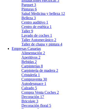
Instalaciones eléctricas
3
Parquet
3
Pinturas
6
Salud Medicina y belleza
12
Belleza
3
Centro auditivo
1
Centro de estética
1
Taller
9
Lavado de coches
1
Taller Automecánico
2
Taller de chapa y pintura
4
Empresas Canarias
Alimentación
2
Aperitivos
2
Bebidas
2
Carpinterías
8
Carpintería de madera
2
Cristalería
1
Compraventa
30
Autodesguace
1
Calzado
5
Compra Venta Coches
2
Decoración
17
Bricolaje
3
Decoración floral
5