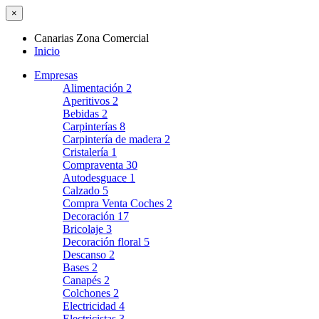
×
Canarias Zona Comercial
Inicio
Empresas
Alimentación
2
Aperitivos
2
Bebidas
2
Carpinterías
8
Carpintería de madera
2
Cristalería
1
Compraventa
30
Autodesguace
1
Calzado
5
Compra Venta Coches
2
Decoración
17
Bricolaje
3
Decoración floral
5
Descanso
2
Bases
2
Canapés
2
Colchones
2
Electricidad
4
Electricistas
3