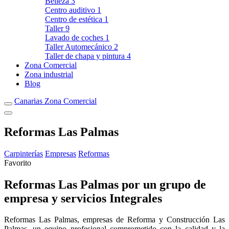
Belleza
3
Centro auditivo
1
Centro de estética
1
Taller
9
Lavado de coches
1
Taller Automecánico
2
Taller de chapa y pintura
4
Zona Comercial
Zona industrial
Blog
Canarias Zona Comercial
Reformas Las Palmas
Carpinterías
Empresas
Reformas
Favorito
Reformas Las Palmas por un grupo de
empresa y servicios Integrales
Reformas Las Palmas, empresas de Reforma y Construcción Las
Palmas, un equipo profesional comprometido con la calidad y la