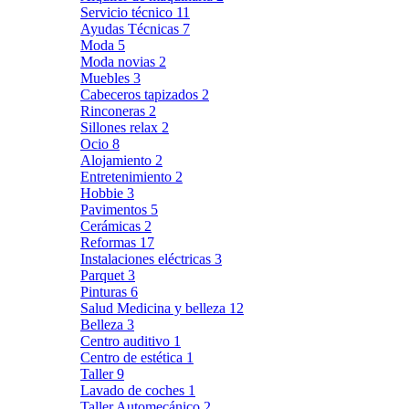
Servicio técnico
11
Ayudas Técnicas
7
Moda
5
Moda novias
2
Muebles
3
Cabeceros tapizados
2
Rinconeras
2
Sillones relax
2
Ocio
8
Alojamiento
2
Entretenimiento
2
Hobbie
3
Pavimentos
5
Cerámicas
2
Reformas
17
Instalaciones eléctricas
3
Parquet
3
Pinturas
6
Salud Medicina y belleza
12
Belleza
3
Centro auditivo
1
Centro de estética
1
Taller
9
Lavado de coches
1
Taller Automecánico
2