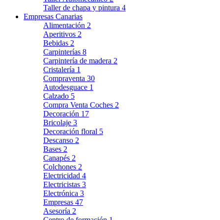
Taller de chapa y pintura
4
Empresas Canarias
Alimentación
2
Aperitivos
2
Bebidas
2
Carpinterías
8
Carpintería de madera
2
Cristalería
1
Compraventa
30
Autodesguace
1
Calzado
5
Compra Venta Coches
2
Decoración
17
Bricolaje
3
Decoración floral
5
Descanso
2
Bases
2
Canapés
2
Colchones
2
Electricidad
4
Electricistas
3
Electrónica
3
Empresas
47
Asesoría
2
Centro de formación
1