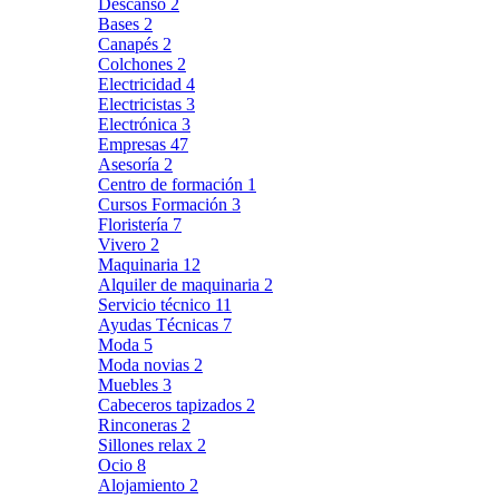
Descanso
2
Bases
2
Canapés
2
Colchones
2
Electricidad
4
Electricistas
3
Electrónica
3
Empresas
47
Asesoría
2
Centro de formación
1
Cursos Formación
3
Floristería
7
Vivero
2
Maquinaria
12
Alquiler de maquinaria
2
Servicio técnico
11
Ayudas Técnicas
7
Moda
5
Moda novias
2
Muebles
3
Cabeceros tapizados
2
Rinconeras
2
Sillones relax
2
Ocio
8
Alojamiento
2