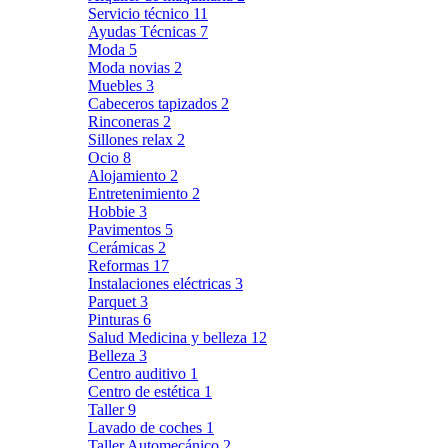
Servicio técnico
11
Ayudas Técnicas
7
Moda
5
Moda novias
2
Muebles
3
Cabeceros tapizados
2
Rinconeras
2
Sillones relax
2
Ocio
8
Alojamiento
2
Entretenimiento
2
Hobbie
3
Pavimentos
5
Cerámicas
2
Reformas
17
Instalaciones eléctricas
3
Parquet
3
Pinturas
6
Salud Medicina y belleza
12
Belleza
3
Centro auditivo
1
Centro de estética
1
Taller
9
Lavado de coches
1
Taller Automecánico
2