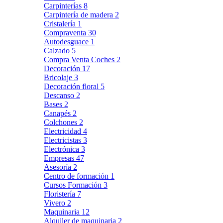
Carpinterías
8
Carpintería de madera
2
Cristalería
1
Compraventa
30
Autodesguace
1
Calzado
5
Compra Venta Coches
2
Decoración
17
Bricolaje
3
Decoración floral
5
Descanso
2
Bases
2
Canapés
2
Colchones
2
Electricidad
4
Electricistas
3
Electrónica
3
Empresas
47
Asesoría
2
Centro de formación
1
Cursos Formación
3
Floristería
7
Vivero
2
Maquinaria
12
Alquiler de maquinaria
2