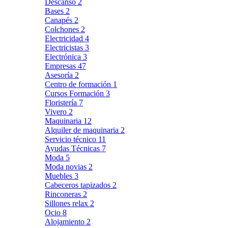
Descanso
2
Bases
2
Canapés
2
Colchones
2
Electricidad
4
Electricistas
3
Electrónica
3
Empresas
47
Asesoría
2
Centro de formación
1
Cursos Formación
3
Floristería
7
Vivero
2
Maquinaria
12
Alquiler de maquinaria
2
Servicio técnico
11
Ayudas Técnicas
7
Moda
5
Moda novias
2
Muebles
3
Cabeceros tapizados
2
Rinconeras
2
Sillones relax
2
Ocio
8
Alojamiento
2