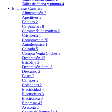
Taller de chapa y pintura
4
Empresas Canarias
Alimentación
2
Aperitivos
2
Bebidas
2
Carpinterías
8
Carpintería de madera
2
Cristalería
1
Compraventa
30
Autodesguace
1
Calzado
5
Compra Venta Coches
2
Decoración
17
Bricolaje
3
Decoración floral
5
Descanso
2
Bases
2
Canapés
2
Colchones
2
Electricidad
4
Electricistas
3
Electrónica
3
Empresas
47
Asesoría
2
Centro de formación
1