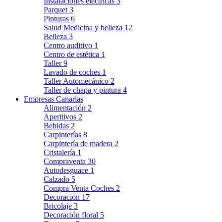
Instalaciones eléctricas
3
Parquet
3
Pinturas
6
Salud Medicina y belleza
12
Belleza
3
Centro auditivo
1
Centro de estética
1
Taller
9
Lavado de coches
1
Taller Automecánico
2
Taller de chapa y pintura
4
Empresas Canarias
Alimentación
2
Aperitivos
2
Bebidas
2
Carpinterías
8
Carpintería de madera
2
Cristalería
1
Compraventa
30
Autodesguace
1
Calzado
5
Compra Venta Coches
2
Decoración
17
Bricolaje
3
Decoración floral
5