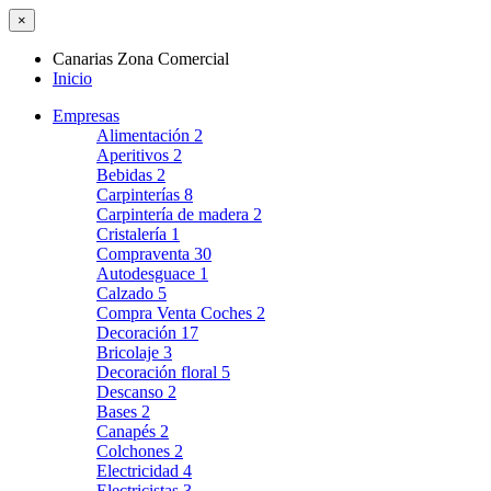
×
Canarias Zona Comercial
Inicio
Empresas
Alimentación
2
Aperitivos
2
Bebidas
2
Carpinterías
8
Carpintería de madera
2
Cristalería
1
Compraventa
30
Autodesguace
1
Calzado
5
Compra Venta Coches
2
Decoración
17
Bricolaje
3
Decoración floral
5
Descanso
2
Bases
2
Canapés
2
Colchones
2
Electricidad
4
Electricistas
3