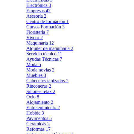
Electrónica
3
Empresas
47
Asesoría
2
Centro de formación
1
Cursos Formación
3
Floristería
7
Vivero
2
Maquinaria
12
Alquiler de maquinaria
2
Servicio técnico
11
Ayudas Técnicas
7
Moda
5
Moda novias
2
Muebles
3
Cabeceros tapizados
2
Rinconeras
2
Sillones relax
2
Ocio
8
Alojamiento
2
Entretenimiento
2
Hobbie
3
Pavimentos
5
Cerámicas
2
Reformas
17