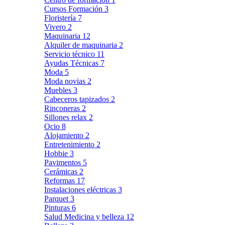
Cursos Formación
3
Floristería
7
Vivero
2
Maquinaria
12
Alquiler de maquinaria
2
Servicio técnico
11
Ayudas Técnicas
7
Moda
5
Moda novias
2
Muebles
3
Cabeceros tapizados
2
Rinconeras
2
Sillones relax
2
Ocio
8
Alojamiento
2
Entretenimiento
2
Hobbie
3
Pavimentos
5
Cerámicas
2
Reformas
17
Instalaciones eléctricas
3
Parquet
3
Pinturas
6
Salud Medicina y belleza
12