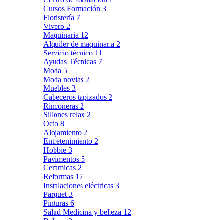
Cursos Formación
3
Floristería
7
Vivero
2
Maquinaria
12
Alquiler de maquinaria
2
Servicio técnico
11
Ayudas Técnicas
7
Moda
5
Moda novias
2
Muebles
3
Cabeceros tapizados
2
Rinconeras
2
Sillones relax
2
Ocio
8
Alojamiento
2
Entretenimiento
2
Hobbie
3
Pavimentos
5
Cerámicas
2
Reformas
17
Instalaciones eléctricas
3
Parquet
3
Pinturas
6
Salud Medicina y belleza
12