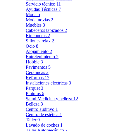
Servicio técnico
11
Ayudas Técnicas
7
Moda
5
Moda novias
2
Muebles
3
Cabeceros tapizados
2
Rinconeras
2
Sillones relax
2
Ocio
8
Alojamiento
2
Entretenimiento
2
Hobbie
3
Pavimentos
5
Cerámicas
2
Reformas
17
Instalaciones eléctricas
3
Parquet
3
Pinturas
6
Salud Medicina y belleza
12
Belleza
3
Centro auditivo
1
Centro de estética
1
Taller
9
Lavado de coches
1
Taller Automecánico
2