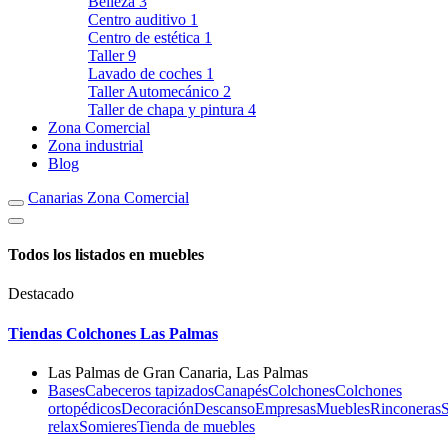
Belleza
3
Centro auditivo
1
Centro de estética
1
Taller
9
Lavado de coches
1
Taller Automecánico
2
Taller de chapa y pintura
4
Zona Comercial
Zona industrial
Blog
Canarias Zona Comercial
Todos los listados en muebles
Destacado
Tiendas Colchones Las Palmas
Las Palmas de Gran Canaria, Las Palmas
Bases
Cabeceros tapizados
Canapés
Colchones
Colchones
ortopédicos
Decoración
Descanso
Empresas
Muebles
Rinconeras
S
relax
Somieres
Tienda de muebles