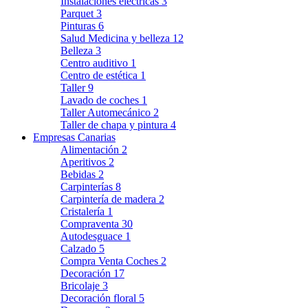
Instalaciones eléctricas
3
Parquet
3
Pinturas
6
Salud Medicina y belleza
12
Belleza
3
Centro auditivo
1
Centro de estética
1
Taller
9
Lavado de coches
1
Taller Automecánico
2
Taller de chapa y pintura
4
Empresas Canarias
Alimentación
2
Aperitivos
2
Bebidas
2
Carpinterías
8
Carpintería de madera
2
Cristalería
1
Compraventa
30
Autodesguace
1
Calzado
5
Compra Venta Coches
2
Decoración
17
Bricolaje
3
Decoración floral
5