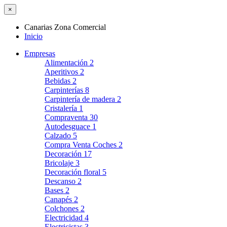
×
Canarias Zona Comercial
Inicio
Empresas
Alimentación
2
Aperitivos
2
Bebidas
2
Carpinterías
8
Carpintería de madera
2
Cristalería
1
Compraventa
30
Autodesguace
1
Calzado
5
Compra Venta Coches
2
Decoración
17
Bricolaje
3
Decoración floral
5
Descanso
2
Bases
2
Canapés
2
Colchones
2
Electricidad
4
Electricistas
3