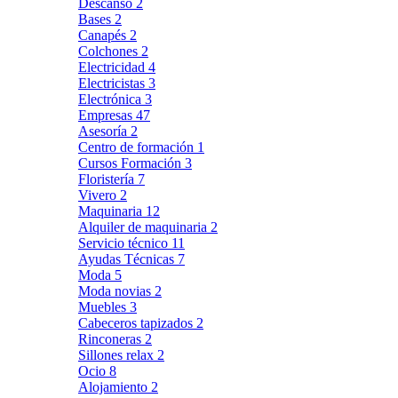
Descanso
2
Bases
2
Canapés
2
Colchones
2
Electricidad
4
Electricistas
3
Electrónica
3
Empresas
47
Asesoría
2
Centro de formación
1
Cursos Formación
3
Floristería
7
Vivero
2
Maquinaria
12
Alquiler de maquinaria
2
Servicio técnico
11
Ayudas Técnicas
7
Moda
5
Moda novias
2
Muebles
3
Cabeceros tapizados
2
Rinconeras
2
Sillones relax
2
Ocio
8
Alojamiento
2