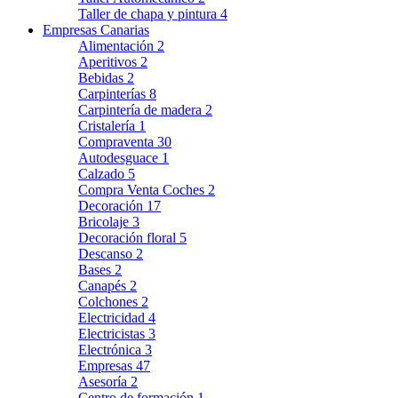
Taller de chapa y pintura
4
Empresas Canarias
Alimentación
2
Aperitivos
2
Bebidas
2
Carpinterías
8
Carpintería de madera
2
Cristalería
1
Compraventa
30
Autodesguace
1
Calzado
5
Compra Venta Coches
2
Decoración
17
Bricolaje
3
Decoración floral
5
Descanso
2
Bases
2
Canapés
2
Colchones
2
Electricidad
4
Electricistas
3
Electrónica
3
Empresas
47
Asesoría
2
Centro de formación
1