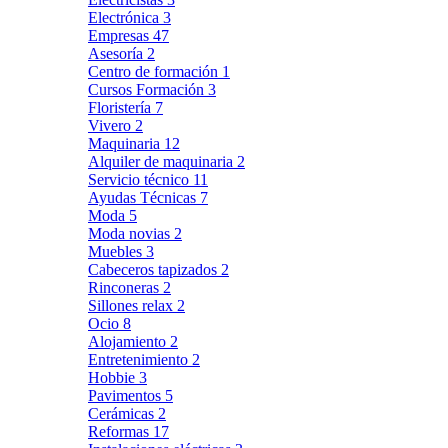
Electrónica
3
Empresas
47
Asesoría
2
Centro de formación
1
Cursos Formación
3
Floristería
7
Vivero
2
Maquinaria
12
Alquiler de maquinaria
2
Servicio técnico
11
Ayudas Técnicas
7
Moda
5
Moda novias
2
Muebles
3
Cabeceros tapizados
2
Rinconeras
2
Sillones relax
2
Ocio
8
Alojamiento
2
Entretenimiento
2
Hobbie
3
Pavimentos
5
Cerámicas
2
Reformas
17