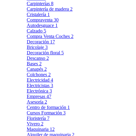
Carpinterías
8
Carpintería de madera
2
Cristalería
1
Compraventa
30
Autodesguace
1
Calzado
5
Compra Venta Coches
2
Decoración
17
Bricolaje
3
Decoración floral
5
Descanso
2
Bases
2
Canapés
2
Colchones
2
Electricidad
4
Electricistas
3
Electrónica
3
Empresas
47
Asesoría
2
Centro de formación
1
Cursos Formación
3
Floristería
7
Vivero
2
Maquinaria
12
Alquiler de maquinaria
2