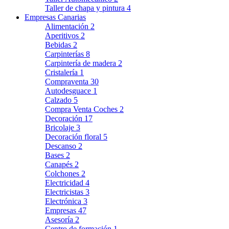
Taller de chapa y pintura
4
Empresas Canarias
Alimentación
2
Aperitivos
2
Bebidas
2
Carpinterías
8
Carpintería de madera
2
Cristalería
1
Compraventa
30
Autodesguace
1
Calzado
5
Compra Venta Coches
2
Decoración
17
Bricolaje
3
Decoración floral
5
Descanso
2
Bases
2
Canapés
2
Colchones
2
Electricidad
4
Electricistas
3
Electrónica
3
Empresas
47
Asesoría
2
Centro de formación
1