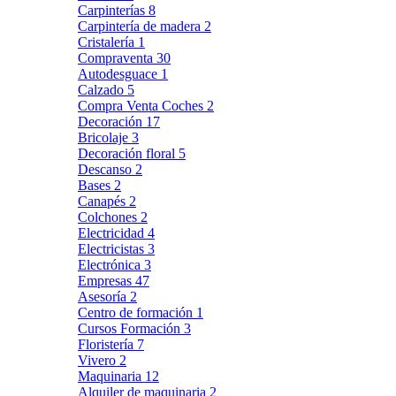
Carpinterías
8
Carpintería de madera
2
Cristalería
1
Compraventa
30
Autodesguace
1
Calzado
5
Compra Venta Coches
2
Decoración
17
Bricolaje
3
Decoración floral
5
Descanso
2
Bases
2
Canapés
2
Colchones
2
Electricidad
4
Electricistas
3
Electrónica
3
Empresas
47
Asesoría
2
Centro de formación
1
Cursos Formación
3
Floristería
7
Vivero
2
Maquinaria
12
Alquiler de maquinaria
2