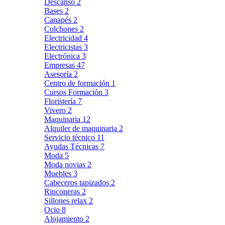
Descanso
2
Bases
2
Canapés
2
Colchones
2
Electricidad
4
Electricistas
3
Electrónica
3
Empresas
47
Asesoría
2
Centro de formación
1
Cursos Formación
3
Floristería
7
Vivero
2
Maquinaria
12
Alquiler de maquinaria
2
Servicio técnico
11
Ayudas Técnicas
7
Moda
5
Moda novias
2
Muebles
3
Cabeceros tapizados
2
Rinconeras
2
Sillones relax
2
Ocio
8
Alojamiento
2