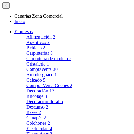
×
Canarias Zona Comercial
Inicio
Empresas
Alimentación
2
Aperitivos
2
Bebidas
2
Carpinterías
8
Carpintería de madera
2
Cristalería
1
Compraventa
30
Autodesguace
1
Calzado
5
Compra Venta Coches
2
Decoración
17
Bricolaje
3
Decoración floral
5
Descanso
2
Bases
2
Canapés
2
Colchones
2
Electricidad
4
Electricistas
3