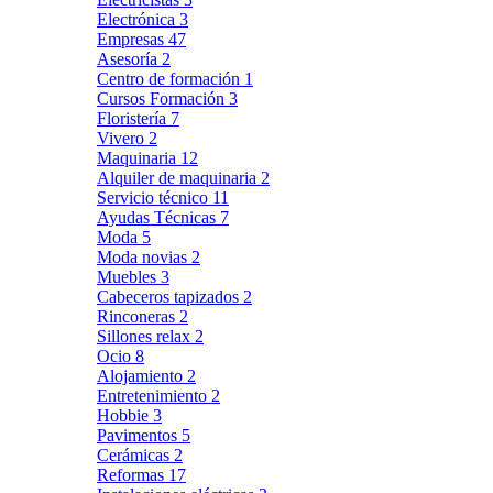
Electrónica
3
Empresas
47
Asesoría
2
Centro de formación
1
Cursos Formación
3
Floristería
7
Vivero
2
Maquinaria
12
Alquiler de maquinaria
2
Servicio técnico
11
Ayudas Técnicas
7
Moda
5
Moda novias
2
Muebles
3
Cabeceros tapizados
2
Rinconeras
2
Sillones relax
2
Ocio
8
Alojamiento
2
Entretenimiento
2
Hobbie
3
Pavimentos
5
Cerámicas
2
Reformas
17