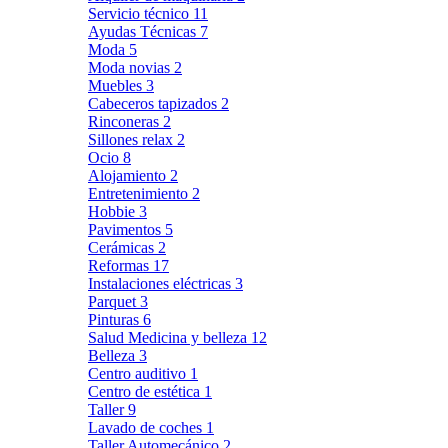
Servicio técnico
11
Ayudas Técnicas
7
Moda
5
Moda novias
2
Muebles
3
Cabeceros tapizados
2
Rinconeras
2
Sillones relax
2
Ocio
8
Alojamiento
2
Entretenimiento
2
Hobbie
3
Pavimentos
5
Cerámicas
2
Reformas
17
Instalaciones eléctricas
3
Parquet
3
Pinturas
6
Salud Medicina y belleza
12
Belleza
3
Centro auditivo
1
Centro de estética
1
Taller
9
Lavado de coches
1
Taller Automecánico
2