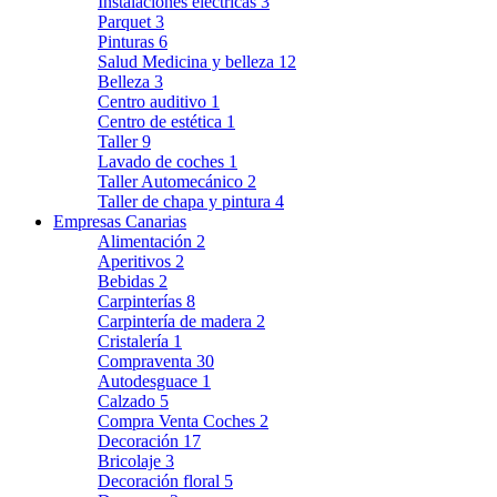
Instalaciones eléctricas
3
Parquet
3
Pinturas
6
Salud Medicina y belleza
12
Belleza
3
Centro auditivo
1
Centro de estética
1
Taller
9
Lavado de coches
1
Taller Automecánico
2
Taller de chapa y pintura
4
Empresas Canarias
Alimentación
2
Aperitivos
2
Bebidas
2
Carpinterías
8
Carpintería de madera
2
Cristalería
1
Compraventa
30
Autodesguace
1
Calzado
5
Compra Venta Coches
2
Decoración
17
Bricolaje
3
Decoración floral
5