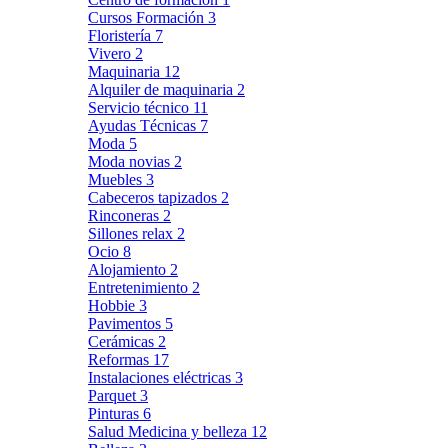
Cursos Formación
3
Floristería
7
Vivero
2
Maquinaria
12
Alquiler de maquinaria
2
Servicio técnico
11
Ayudas Técnicas
7
Moda
5
Moda novias
2
Muebles
3
Cabeceros tapizados
2
Rinconeras
2
Sillones relax
2
Ocio
8
Alojamiento
2
Entretenimiento
2
Hobbie
3
Pavimentos
5
Cerámicas
2
Reformas
17
Instalaciones eléctricas
3
Parquet
3
Pinturas
6
Salud Medicina y belleza
12