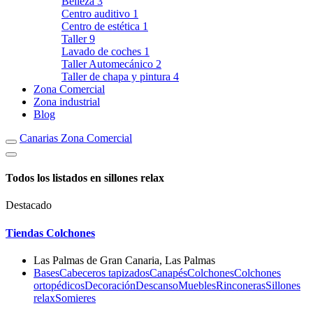
Belleza
3
Centro auditivo
1
Centro de estética
1
Taller
9
Lavado de coches
1
Taller Automecánico
2
Taller de chapa y pintura
4
Zona Comercial
Zona industrial
Blog
Canarias Zona Comercial
Todos los listados en sillones relax
Destacado
Tiendas Colchones
Las Palmas de Gran Canaria, Las Palmas
Bases
Cabeceros tapizados
Canapés
Colchones
Colchones
ortopédicos
Decoración
Descanso
Muebles
Rinconeras
Sillones
relax
Somieres