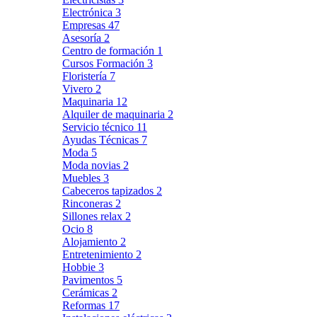
Electrónica
3
Empresas
47
Asesoría
2
Centro de formación
1
Cursos Formación
3
Floristería
7
Vivero
2
Maquinaria
12
Alquiler de maquinaria
2
Servicio técnico
11
Ayudas Técnicas
7
Moda
5
Moda novias
2
Muebles
3
Cabeceros tapizados
2
Rinconeras
2
Sillones relax
2
Ocio
8
Alojamiento
2
Entretenimiento
2
Hobbie
3
Pavimentos
5
Cerámicas
2
Reformas
17