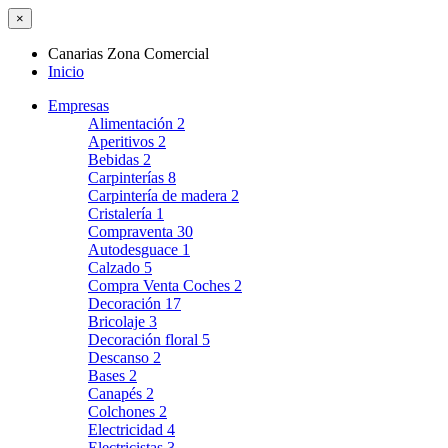
×
Canarias Zona Comercial
Inicio
Empresas
Alimentación
2
Aperitivos
2
Bebidas
2
Carpinterías
8
Carpintería de madera
2
Cristalería
1
Compraventa
30
Autodesguace
1
Calzado
5
Compra Venta Coches
2
Decoración
17
Bricolaje
3
Decoración floral
5
Descanso
2
Bases
2
Canapés
2
Colchones
2
Electricidad
4
Electricistas
3