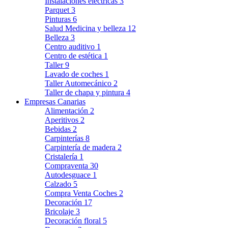
Instalaciones eléctricas
3
Parquet
3
Pinturas
6
Salud Medicina y belleza
12
Belleza
3
Centro auditivo
1
Centro de estética
1
Taller
9
Lavado de coches
1
Taller Automecánico
2
Taller de chapa y pintura
4
Empresas Canarias
Alimentación
2
Aperitivos
2
Bebidas
2
Carpinterías
8
Carpintería de madera
2
Cristalería
1
Compraventa
30
Autodesguace
1
Calzado
5
Compra Venta Coches
2
Decoración
17
Bricolaje
3
Decoración floral
5