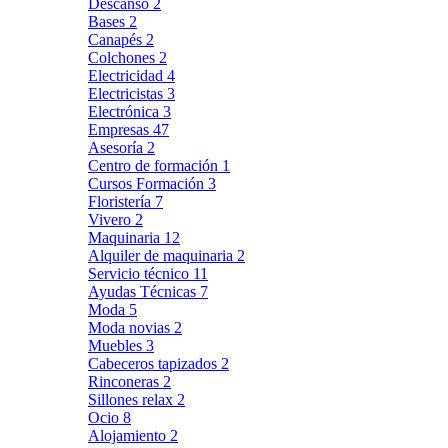
Descanso
2
Bases
2
Canapés
2
Colchones
2
Electricidad
4
Electricistas
3
Electrónica
3
Empresas
47
Asesoría
2
Centro de formación
1
Cursos Formación
3
Floristería
7
Vivero
2
Maquinaria
12
Alquiler de maquinaria
2
Servicio técnico
11
Ayudas Técnicas
7
Moda
5
Moda novias
2
Muebles
3
Cabeceros tapizados
2
Rinconeras
2
Sillones relax
2
Ocio
8
Alojamiento
2