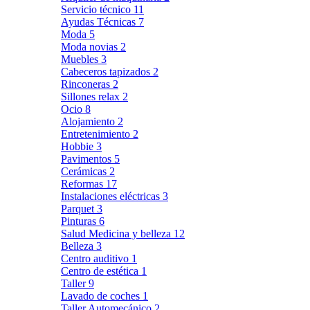
Servicio técnico
11
Ayudas Técnicas
7
Moda
5
Moda novias
2
Muebles
3
Cabeceros tapizados
2
Rinconeras
2
Sillones relax
2
Ocio
8
Alojamiento
2
Entretenimiento
2
Hobbie
3
Pavimentos
5
Cerámicas
2
Reformas
17
Instalaciones eléctricas
3
Parquet
3
Pinturas
6
Salud Medicina y belleza
12
Belleza
3
Centro auditivo
1
Centro de estética
1
Taller
9
Lavado de coches
1
Taller Automecánico
2