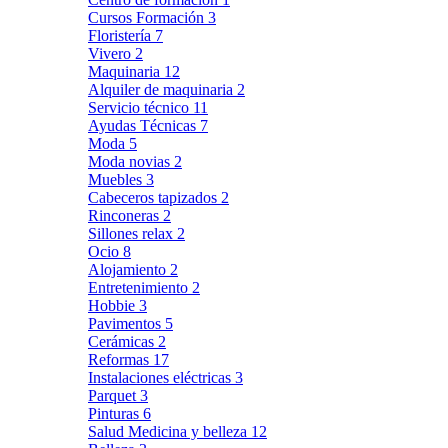
Cursos Formación
3
Floristería
7
Vivero
2
Maquinaria
12
Alquiler de maquinaria
2
Servicio técnico
11
Ayudas Técnicas
7
Moda
5
Moda novias
2
Muebles
3
Cabeceros tapizados
2
Rinconeras
2
Sillones relax
2
Ocio
8
Alojamiento
2
Entretenimiento
2
Hobbie
3
Pavimentos
5
Cerámicas
2
Reformas
17
Instalaciones eléctricas
3
Parquet
3
Pinturas
6
Salud Medicina y belleza
12