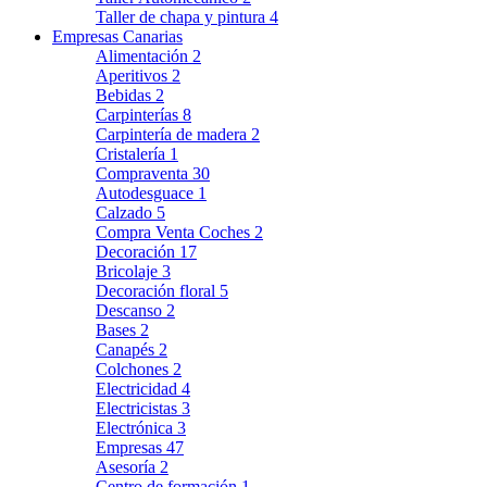
Taller de chapa y pintura
4
Empresas Canarias
Alimentación
2
Aperitivos
2
Bebidas
2
Carpinterías
8
Carpintería de madera
2
Cristalería
1
Compraventa
30
Autodesguace
1
Calzado
5
Compra Venta Coches
2
Decoración
17
Bricolaje
3
Decoración floral
5
Descanso
2
Bases
2
Canapés
2
Colchones
2
Electricidad
4
Electricistas
3
Electrónica
3
Empresas
47
Asesoría
2
Centro de formación
1