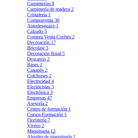
Carpinterías
8
Carpintería de madera
2
Cristalería
1
Compraventa
30
Autodesguace
1
Calzado
5
Compra Venta Coches
2
Decoración
17
Bricolaje
3
Decoración floral
5
Descanso
2
Bases
2
Canapés
2
Colchones
2
Electricidad
4
Electricistas
3
Electrónica
3
Empresas
47
Asesoría
2
Centro de formación
1
Cursos Formación
3
Floristería
7
Vivero
2
Maquinaria
12
Alquiler de maquinaria
2