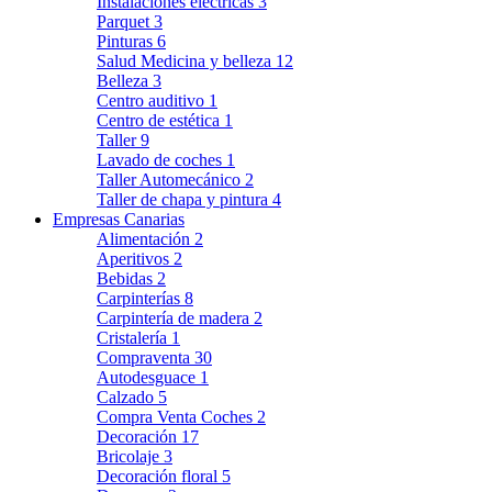
Instalaciones eléctricas
3
Parquet
3
Pinturas
6
Salud Medicina y belleza
12
Belleza
3
Centro auditivo
1
Centro de estética
1
Taller
9
Lavado de coches
1
Taller Automecánico
2
Taller de chapa y pintura
4
Empresas Canarias
Alimentación
2
Aperitivos
2
Bebidas
2
Carpinterías
8
Carpintería de madera
2
Cristalería
1
Compraventa
30
Autodesguace
1
Calzado
5
Compra Venta Coches
2
Decoración
17
Bricolaje
3
Decoración floral
5