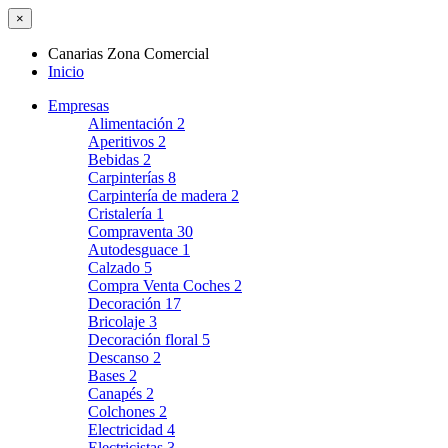
×
Canarias Zona Comercial
Inicio
Empresas
Alimentación
2
Aperitivos
2
Bebidas
2
Carpinterías
8
Carpintería de madera
2
Cristalería
1
Compraventa
30
Autodesguace
1
Calzado
5
Compra Venta Coches
2
Decoración
17
Bricolaje
3
Decoración floral
5
Descanso
2
Bases
2
Canapés
2
Colchones
2
Electricidad
4
Electricistas
3