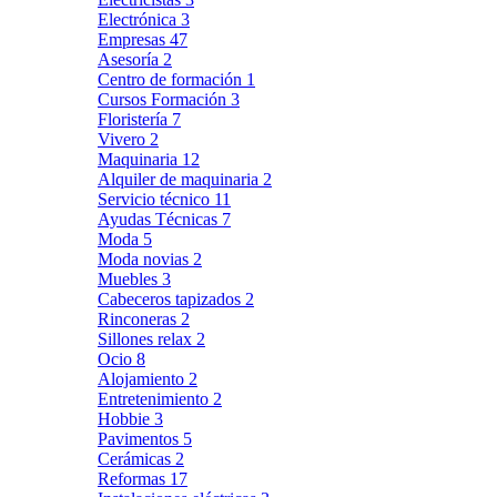
Electrónica
3
Empresas
47
Asesoría
2
Centro de formación
1
Cursos Formación
3
Floristería
7
Vivero
2
Maquinaria
12
Alquiler de maquinaria
2
Servicio técnico
11
Ayudas Técnicas
7
Moda
5
Moda novias
2
Muebles
3
Cabeceros tapizados
2
Rinconeras
2
Sillones relax
2
Ocio
8
Alojamiento
2
Entretenimiento
2
Hobbie
3
Pavimentos
5
Cerámicas
2
Reformas
17