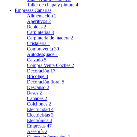
Taller de chapa y pintura
4
Empresas Canarias
Alimentación
2
Aperitivos
2
Bebidas
2
Carpinterías
8
Carpintería de madera
2
Cristalería
1
Compraventa
30
Autodesguace
1
Calzado
5
Compra Venta Coches
2
Decoración
17
Bricolaje
3
Decoración floral
5
Descanso
2
Bases
2
Canapés
2
Colchones
2
Electricidad
4
Electricistas
3
Electrónica
3
Empresas
47
Asesoría
2
Centro de formación
1