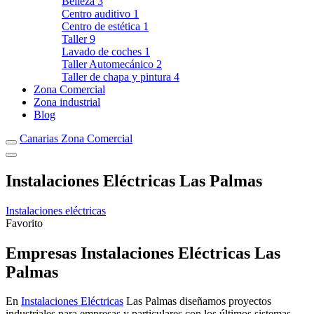
Belleza
3
Centro auditivo
1
Centro de estética
1
Taller
9
Lavado de coches
1
Taller Automecánico
2
Taller de chapa y pintura
4
Zona Comercial
Zona industrial
Blog
Canarias Zona Comercial
Instalaciones Eléctricas Las Palmas
Instalaciones eléctricas
Favorito
Empresas Instalaciones Eléctricas Las
Palmas
En
Instalaciones Eléctricas
Las Palmas diseñamos proyectos
industriales para empresas y particulares con los últimos sistemas