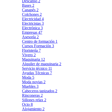
Descanso
2
Bases
2
Canapés
2
Colchones
2
Electricidad
4
Electricistas
3
Electrónica
3
Empresas
47
Asesoría
2
Centro de formación
1
Cursos Formación
3
Floristería
7
Vivero
2
Maquinaria
12
Alquiler de maquinaria
2
Servicio técnico
11
Ayudas Técnicas
7
Moda
5
Moda novias
2
Muebles
3
Cabeceros tapizados
2
Rinconeras
2
Sillones relax
2
Ocio
8
Alojamiento
2