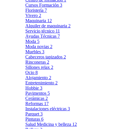
Cursos Formación
3
Floristería
7
Vivero
2
Maquinaria
12
Alquiler de maquinaria
2
Servicio técnico
11
Ayudas Técnicas
7
Moda
5
Moda novias
2
Muebles
3
Cabeceros tapizados
2
Rinconeras
2
Sillones relax
2
Ocio
8
Alojamiento
2
Entretenimiento
2
Hobbie
3
Pavimentos
5
Cerámicas
2
Reformas
17
Instalaciones eléctricas
3
Parquet
3
Pinturas
6
Salud Medicina y belleza
12