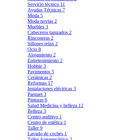
Servicio técnico
11
Ayudas Técnicas
7
Moda
5
Moda novias
2
Muebles
3
Cabeceros tapizados
2
Rinconeras
2
Sillones relax
2
Ocio
8
Alojamiento
2
Entretenimiento
2
Hobbie
3
Pavimentos
5
Cerámicas
2
Reformas
17
Instalaciones eléctricas
3
Parquet
3
Pinturas
6
Salud Medicina y belleza
12
Belleza
3
Centro auditivo
1
Centro de estética
1
Taller
9
Lavado de coches
1
Taller Automecánico
2